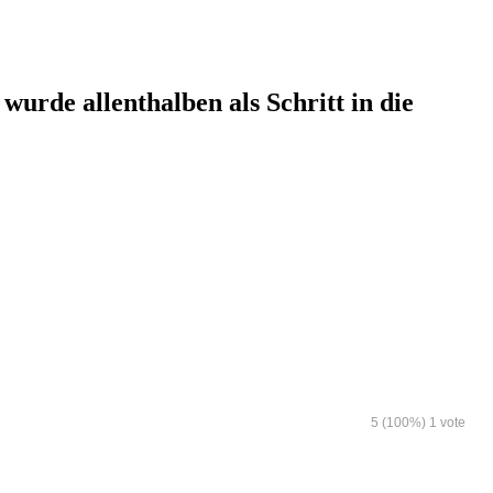
urde allenthalben als Schritt in die
5
(100%)
1
vote