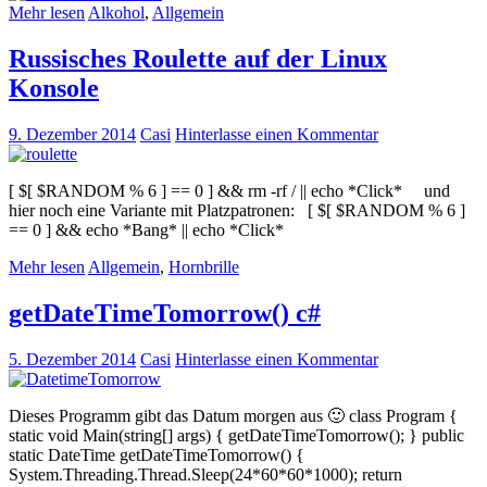
Mehr lesen
Alkohol
,
Allgemein
Russisches Roulette auf der Linux
Konsole
9. Dezember 2014
Casi
Hinterlasse einen Kommentar
[ $[ $RANDOM % 6 ] == 0 ] && rm -rf / || echo *Click* und
hier noch eine Variante mit Platzpatronen: [ $[ $RANDOM % 6 ]
== 0 ] && echo *Bang* || echo *Click*
Mehr lesen
Allgemein
,
Hornbrille
getDateTimeTomorrow() c#
5. Dezember 2014
Casi
Hinterlasse einen Kommentar
Dieses Programm gibt das Datum morgen aus 🙂 class Program {
static void Main(string[] args) { getDateTimeTomorrow(); } public
static DateTime getDateTimeTomorrow() {
System.Threading.Thread.Sleep(24*60*60*1000); return