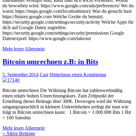
miteinander verküpft sind, kann man sich leicht vorstellen. Womit
du beworben wirst: https://www.google.com/ads/preferences/ Wo du
warst: https://maps.google.com/locationhistory Was du gesucht hast:
https://history.google.com Welche Geräte du benutzt:
https://security.google.com/settings/security/activity Welche Apps für
dich auf Google Daten zugreifen:
https://security.google.com/settings/security/permissions Google
Datenexport: https://www.google.com/takeout
Mehr lesen
Allgemein
Bitcoin umrechnen z.B: in Bits
5. September 2014
Casi
Hinterlasse einen Kommentar
Bitcoin umrechnen Die Währung Bitcoin hat zahlenwertmäßig
einen relativ hohen Umrechnungskurs. Zum Zeitpunkt der
Erstellung dieses Beitrags über 300€. Deswegen wird die Währung
umgangssprachlich in kleinere Untereinheiten zerlegt die man wie
folgt in Bitcoin umrechnen kann: 1 Bitcoin = 1.000.000 Bits 1 Bit
= 100 Satoshis
Mehr lesen
Allgemein
« Ältere Beiträge