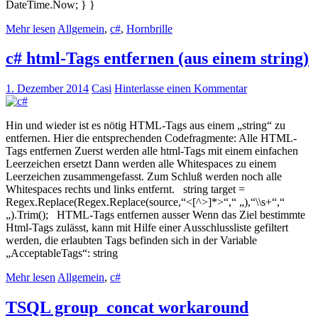
DateTime.Now; } }
Mehr lesen
Allgemein
,
c#
,
Hornbrille
c# html-Tags entfernen (aus einem string)
1. Dezember 2014
Casi
Hinterlasse einen Kommentar
Hin und wieder ist es nötig HTML-Tags aus einem „string“ zu
entfernen. Hier die entsprechenden Codefragmente: Alle HTML-
Tags entfernen Zuerst werden alle html-Tags mit einem einfachen
Leerzeichen ersetzt Dann werden alle Whitespaces zu einem
Leerzeichen zusammengefasst. Zum Schluß werden noch alle
Whitespaces rechts und links entfernt. string target =
Regex.Replace(Regex.Replace(source,“<[^>]*>“,“ „),“\\s+“,“
„).Trim(); HTML-Tags entfernen ausser Wenn das Ziel bestimmte
Html-Tags zulässt, kann mit Hilfe einer Ausschlussliste gefiltert
werden, die erlaubten Tags befinden sich in der Variable
„AcceptableTags“: string
Mehr lesen
Allgemein
,
c#
TSQL group_concat workaround