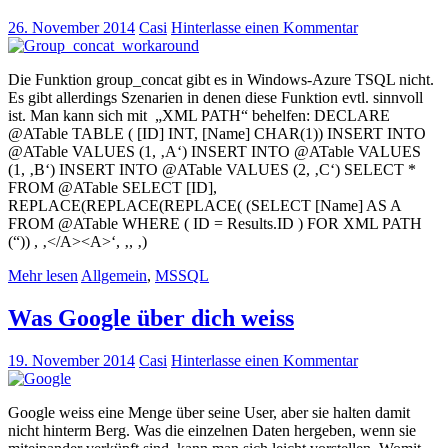
26. November 2014
Casi
Hinterlasse einen Kommentar
Die Funktion group_concat gibt es in Windows-Azure TSQL nicht.
Es gibt allerdings Szenarien in denen diese Funktion evtl. sinnvoll
ist. Man kann sich mit „XML PATH“ behelfen: DECLARE
@ATable TABLE ( [ID] INT, [Name] CHAR(1)) INSERT INTO
@ATable VALUES (1, ‚A‘) INSERT INTO @ATable VALUES
(1, ‚B‘) INSERT INTO @ATable VALUES (2, ‚C‘) SELECT *
FROM @ATable SELECT [ID],
REPLACE(REPLACE(REPLACE( (SELECT [Name] AS A
FROM @ATable WHERE ( ID = Results.ID ) FOR XML PATH
(“)) , ‚</A><A>‘, ‚, ‚)
Mehr lesen
Allgemein
,
MSSQL
Was Google über dich weiss
19. November 2014
Casi
Hinterlasse einen Kommentar
Google weiss eine Menge über seine User, aber sie halten damit
nicht hinterm Berg. Was die einzelnen Daten hergeben, wenn sie